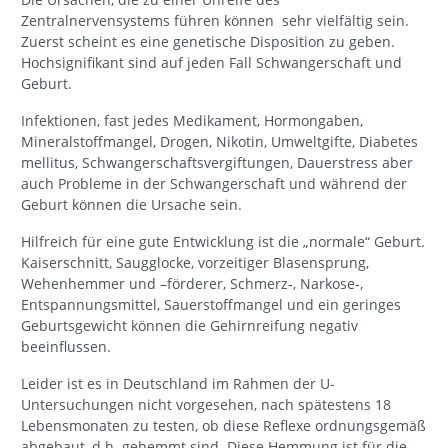
Zentralnervensystems führen können sehr vielfältig sein.
Zuerst scheint es eine genetische Disposition zu geben.
Hochsignifikant sind auf jeden Fall Schwangerschaft und
Geburt.
Infektionen, fast jedes Medikament, Hormongaben,
Mineralstoffmangel, Drogen, Nikotin,
Umweltgifte, Diabetes
mellitus, Schwangerschaftsvergiftungen, Dauerstress aber
auch Probleme in der
Schwangerschaft und während der
Geburt können die Ursache sein.
Hilfreich für eine gute Entwicklung ist die „normale“ Geburt.
Kaiserschnitt, Saugglocke, vorzeitiger Blasensprung,
Wehenhemmer und –förderer, Schmerz-, Narkose-,
Entspannungsmittel, Sauerstoffmangel und ein geringes
Geburtsgewicht können die
Gehirnreifung negativ
beeinflussen.
Leider ist es in Deutschland im Rahmen der U-
Untersuchungen nicht vorgesehen, nach spätestens 18
Lebensmonaten zu testen, ob diese Reflexe ordnungsgemäß
abgebaut, d.h. gehemmt sind. Diese Hemmung ist für die